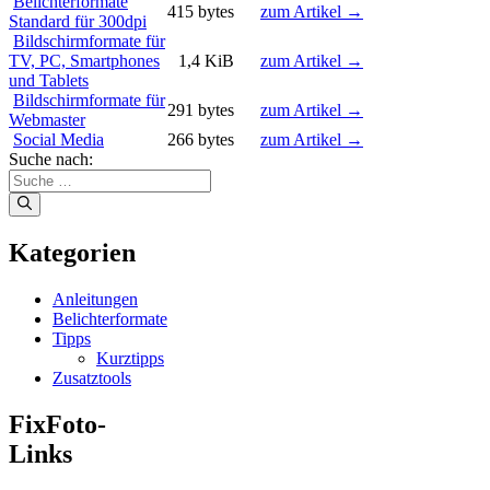
Belichterformate
415 bytes
zum Artikel →
Standard für 300dpi
Bildschirmformate für
TV, PC, Smartphones
1,4 KiB
zum Artikel →
und Tablets
Bildschirmformate für
291 bytes
zum Artikel →
Webmaster
Social Media
266 bytes
zum Artikel →
Suche nach:
Kategorien
Anleitungen
Belichterformate
Tipps
Kurztipps
Zusatztools
FixFoto-
Links