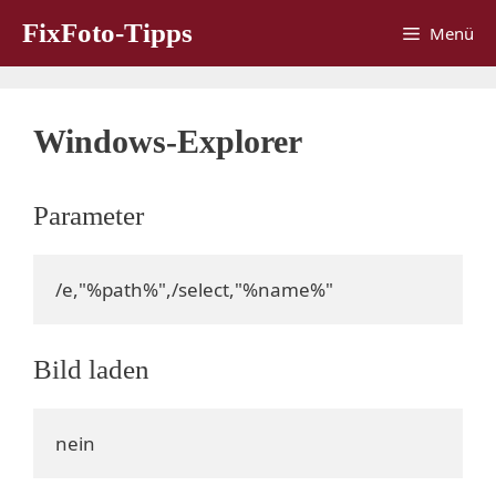
Zum
FixFoto-Tipps
Menü
Inhalt
springen
Windows-Explorer
Parameter
/e,"%path%",/select,"%name%"
Bild laden
nein