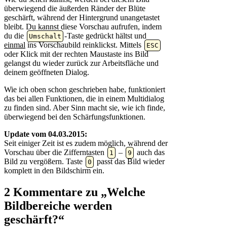
überwiegend die äußerden Ränder der Blüte
geschärft, während der Hintergrund unangetastet
bleibt. Du kannst diese Vorschau aufrufen, indem
du die
-Taste gedrückt hältst und
Umschalt
einmal
ins Vorschaubild reinklickst. Mittels
ESC
oder Klick mit der rechten Maustaste ins Bild
gelangst du wieder zurück zur Arbeitsfläche und
deinem geöffneten Dialog.
Wie ich oben schon geschrieben habe, funktioniert
das bei allen Funktionen, die in einem Multidialog
zu finden sind. Aber Sinn macht sie, wie ich finde,
überwiegend bei den Schärfungsfunktionen.
Update vom 04.03.2015:
Seit einiger Zeit ist es zudem möglich, während der
Vorschau über die Zifferntasten
–
auch das
1
9
Bild zu vergößern. Taste
passt das Bild wieder
0
komplett in den Bildschirm ein.
2 Kommentare zu „Welche
Bildbereiche werden
geschärft?“