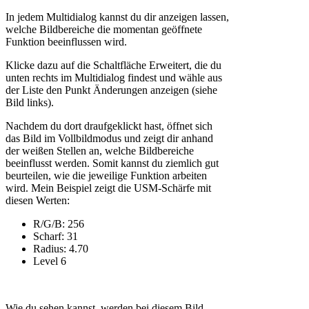
In jedem Multidialog kannst du dir anzeigen lassen,
welche Bildbereiche die momentan geöffnete
Funktion beeinflussen wird.
Klicke dazu auf die Schaltfläche
Erweitert
, die du
unten rechts im Multidialog findest und wähle aus
der Liste den Punkt
Änderungen anzeigen
(siehe
Bild links).
Nachdem du dort draufgeklickt hast, öffnet sich
das Bild im Vollbildmodus und zeigt dir anhand
der weißen Stellen an, welche Bildbereiche
beeinflusst werden. Somit kannst du ziemlich gut
beurteilen, wie die jeweilige Funktion arbeiten
wird. Mein Beispiel zeigt die USM-Schärfe mit
diesen Werten:
R/G/B: 256
Scharf: 31
Radius: 4.70
Level 6
Wie du sehen kannst, werden bei diesem Bild