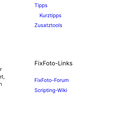
Tipps
Kurztipps
Zusatztools
n
FixFoto-Links
r
t,
FixFoto-Forum
n
Scripting-Wiki