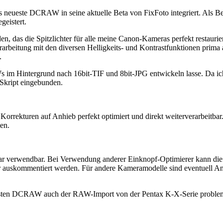
 neueste DCRAW in seine aktuelle Beta von FixFoto integriert. Als Bes
geistert.
den
, das die Spitzlichter für alle meine Canon-Kameras perfekt restaurie
arbeitung mit den diversen Helligkeits- und Kontrastfunktionen prima
.
s im Hintergrund nach 16bit-TIF und 8bit-JPG entwickeln lasse. Da ich
 Skript eingebunden.
rrekturen auf Anhieb perfekt optimiert und direkt weiterverarbeitbar
en.
Clear verwendbar. Bei Verwendung anderer Einknopf-Optimierer kann di
der auskommentiert werden. Für andere Kameramodelle sind eventuell A
euesten DCRAW auch der RAW-Import von der Pentax K-X-Serie proble