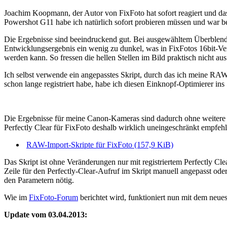
Joachim Koopmann, der Autor von FixFoto hat sofort reagiert und das
Powershot G11 habe ich natürlich sofort probieren müssen und war be
Die Ergebnisse sind beeindruckend gut. Bei ausgewähltem
Überblen
Entwicklungsergebnis ein wenig zu dunkel, was in FixFotos 16bit-Ver
werden kann. So fressen die hellen Stellen im Bild praktisch nicht aus
Ich selbst verwende ein angepasstes Skript, durch das ich meine RAW
schon lange registriert habe, habe ich diesen Einknopf-Optimierer ins
Die Ergebnisse für meine Canon-Kameras sind dadurch ohne weitere Ko
Perfectly Clear für FixFoto deshalb wirklich uneingeschränkt empfehl
RAW-Import-Skripte für FixFoto (157,9 KiB)
Das Skript ist ohne Veränderungen nur mit registriertem Perfectly 
Zeile für den Perfectly-Clear-Aufruf im Skript manuell angepasst o
den Parametern nötig.
Wie im
FixFoto-Forum
berichtet wird, funktioniert nun mit dem n
Update vom 03.04.2013: