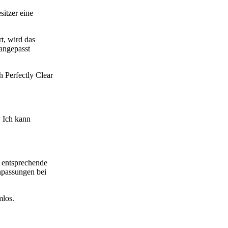
itzer eine
rt, wird das
 angepasst
 Perfectly Clear
. Ich kann
e entsprechende
npassungen bei
mlos.